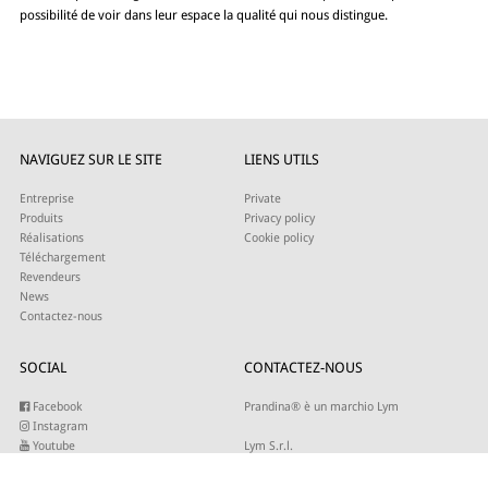
possibilité de voir dans leur espace la qualité qui nous distingue.
NAVIGUEZ SUR LE SITE
LIENS UTILS
Entreprise
Private
Produits
Privacy policy
Réalisations
Cookie policy
Téléchargement
Revendeurs
News
Contactez-nous
SOCIAL
CONTACTEZ-NOUS
Facebook
Prandina® è un marchio Lym
Instagram
Youtube
Lym S.r.l.
Twitter
Strada Maestra d’Italia 79
Linkedin
31016 Cordignano (TV)