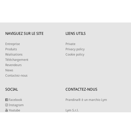
NAVIGUEZ SUR LE SITE
LIENS UTILS
Entreprise
Private
Produits
Privacy policy
Réalisations
Cookie policy
Téléchargement
Revendeurs
News
Contactez-nous
SOCIAL
CONTACTEZ-NOUS
Facebook
Prandina® è un marchio Lym
Instagram
Youtube
Lym S.r.l.
Twitter
Strada Maestra d’Italia 79
Linkedin
31016 Cordignano (TV)
Pinterest
Tel +39 0434 735346