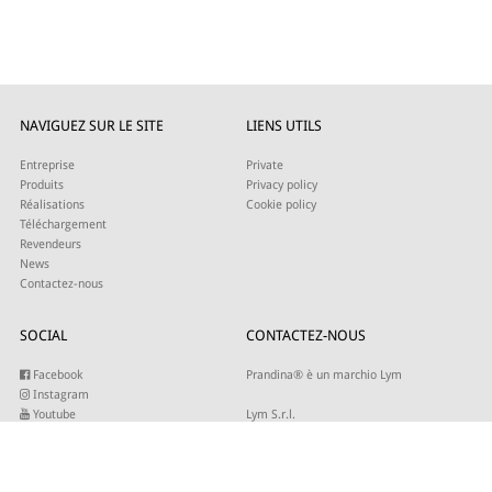
NAVIGUEZ SUR LE SITE
LIENS UTILS
Entreprise
Private
Produits
Privacy policy
Réalisations
Cookie policy
Téléchargement
Revendeurs
News
Contactez-nous
SOCIAL
CONTACTEZ-NOUS
Facebook
Prandina® è un marchio Lym
Instagram
Youtube
Lym S.r.l.
Twitter
Strada Maestra d’Italia 79
Linkedin
31016 Cordignano (TV)
Pinterest
Tel +39 0434 735346