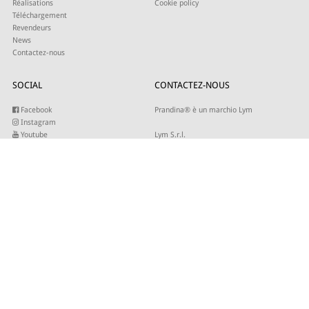
Réalisations
Cookie policy
Téléchargement
Revendeurs
News
Contactez-nous
SOCIAL
CONTACTEZ-NOUS
Facebook
Prandina® è un marchio Lym
Instagram
Youtube
Lym S.r.l.
Twitter
Strada Maestra d’Italia 79
Linkedin
31016 Cordignano (TV)
Pinterest
Tel +39 0434 735346
E-mail:
sales@lym.it
INSCRIVEZ-VOUS À NOTRE NEWSLETTER
Entrez votre adresse email pour recevoir nos mises à jour.