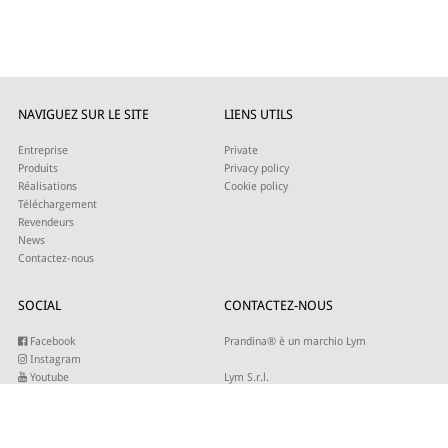
NAVIGUEZ SUR LE SITE
LIENS UTILS
Entreprise
Private
Produits
Privacy policy
Réalisations
Cookie policy
Téléchargement
Revendeurs
News
Contactez-nous
SOCIAL
CONTACTEZ-NOUS
Facebook
Prandina® è un marchio Lym
Instagram
Youtube
Lym S.r.l.
Twitter
Strada Maestra d’Italia 79
Linkedin
31016 Cordignano (TV)
Pinterest
Tel +39 0434 735346