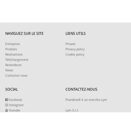
NAVIGUEZ SUR LE SITE
LIENS UTILS
Entreprise
Private
Produits
Privacy policy
Réalisations
Cookie policy
Téléchargement
Revendeurs
News
Contactez-nous
SOCIAL
CONTACTEZ-NOUS
Facebook
Prandina® è un marchio Lym
Instagram
Youtube
Lym S.r.l.
Twitter
Strada Maestra d’Italia 79
Linkedin
31016 Cordignano (TV)
Pinterest
Tel +39 0434 735346