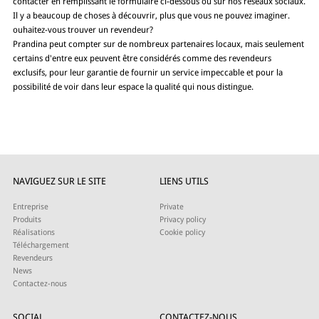
contacter en remplissant le formulaire ci-dessous ou sur nos réseaux sociaux.
Il y a beaucoup de choses à découvrir, plus que vous ne pouvez imaginer.
ouhaitez-vous trouver un revendeur?
Prandina peut compter sur de nombreux partenaires locaux, mais seulement
certains d'entre eux peuvent être considérés comme des revendeurs
exclusifs, pour leur garantie de fournir un service impeccable et pour la
possibilité de voir dans leur espace la qualité qui nous distingue.
NAVIGUEZ SUR LE SITE
LIENS UTILS
Entreprise
Private
Produits
Privacy policy
Réalisations
Cookie policy
Téléchargement
Revendeurs
News
Contactez-nous
SOCIAL
CONTACTEZ-NOUS