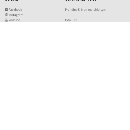
Facebook
Prandina® è un marchio Lym
Instagram
Youtube
Lym S.r.l.
Twitter
Strada Maestra d’Italia 79
Linkedin
31016 Cordignano (TV)
Pinterest
Tel +39 0434 735346
E-mail:
sales@lym.it
INSCRIVEZ-VOUS À NOTRE NEWSLETTER
Entrez votre adresse email pour recevoir nos mises à jour.
© 2026 - Lym Srl - Capitale sociale € 506.666,67 I.V. C.F/P.IVA 01821940937 -
Site by
SLKTD