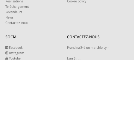
Réalisations
Cookie policy
Téléchargement
Revendeurs
News
Contactez-nous
SOCIAL
CONTACTEZ-NOUS
Facebook
Prandina® è un marchio Lym
Instagram
Youtube
Lym S.r.l.
Twitter
Strada Maestra d’Italia 79
Linkedin
31016 Cordignano (TV)
Pinterest
Tel +39 0434 735346
E-mail:
sales@lym.it
INSCRIVEZ-VOUS À NOTRE NEWSLETTER
Entrez votre adresse email pour recevoir nos mises à jour.