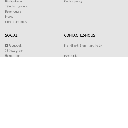
Réalisations
Cookie policy
Téléchargement
Revendeurs
News
Contactez-nous
SOCIAL
CONTACTEZ-NOUS
Facebook
Prandina® è un marchio Lym
Instagram
Youtube
Lym S.r.l.
Twitter
Strada Maestra d’Italia 79
Linkedin
31016 Cordignano (TV)
Pinterest
Tel +39 0434 735346
E-mail:
sales@lym.it
INSCRIVEZ-VOUS À NOTRE NEWSLETTER
Entrez votre adresse email pour recevoir nos mises à jour.