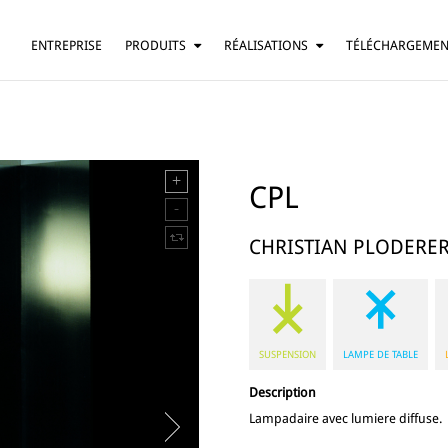
ENTREPRISE
PRODUITS
RÉALISATIONS
TÉLÉCHARGEME
SUSPENSION
RÉSIDENTIEL
LAMPE DE TABLE
BARS ET RESTAURANTS
LAMPADAIRE
HÔTELS
APPLIQUE
BUREAUX
CPL
PLAFONNIER
AUTRE
CHRISTIAN PLODERE
SUSPENSION
LAMPE DE TABLE
Description
Lampadaire avec lumiere diffuse.