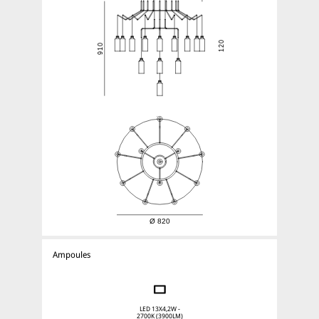
Ampoules
LED 13X4,2W -
2700K (3900LM)