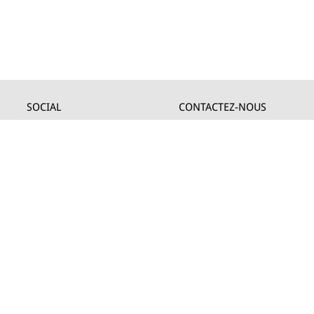
SOCIAL
CONTACTEZ-NOUS
Facebook
Prandina® è un marchio
Instagram
Lym
Youtube
Twitter
Lym S.r.l.
Linkedin
Strada Maestra d’Italia 79
Pinterest
31016 Cordignano (TV)
Tel +39 0434 735346
E-mail:
sales@lym.it
66,67 I.V. C.F/P.IVA 01821940937 -
Site by SLKTD