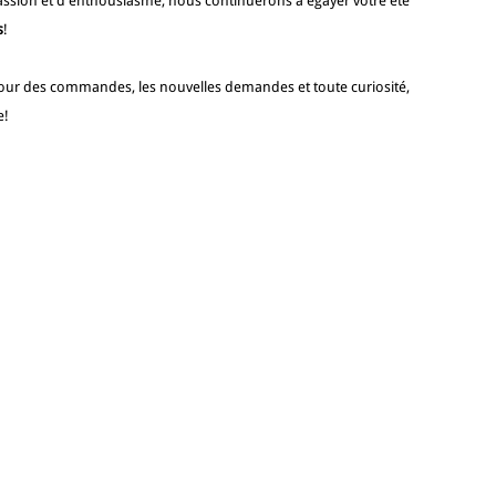
ssion et d'enthousiasme, nous continuerons à égayer votre été
s
!
jour des commandes, les nouvelles demandes et toute curiosité,
e!