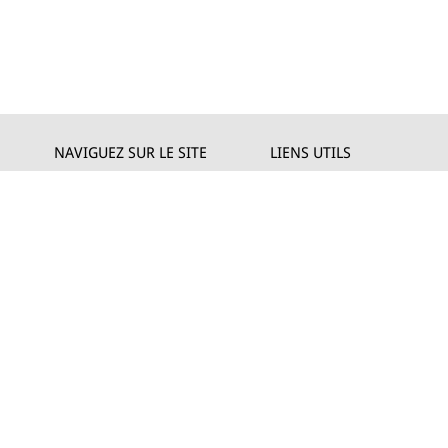
NAVIGUEZ SUR LE SITE
LIENS UTILS
Entreprise
Private
Produits
Privacy policy
Réalisations
Cookie policy
Téléchargement
Revendeurs
News
Contactez-nous
© 2026 - Lym Srl - Capitale sociale € 506.6