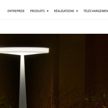
ENTREPRISE
PRODUITS
RÉALISATIONS
TÉLÉCHARGEME
SUSPENSION
RÉSIDENTIEL
LAMPE DE TABLE
BARS ET RESTAURANTS
LAMPADAIRE
HÔTELS
APPLIQUE
BUREAUX
PLAFONNIER
AUTRE