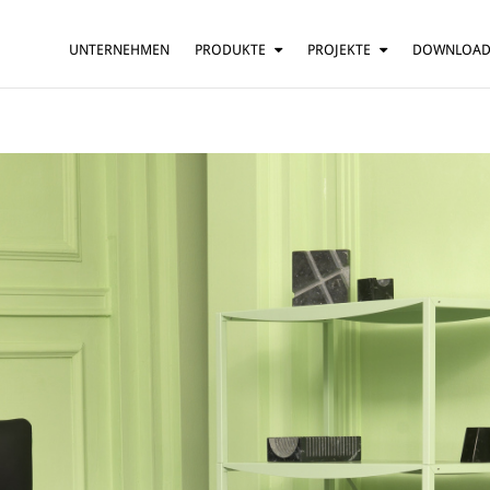
UNTERNEHMEN
PRODUKTE
PROJEKTE
DOWNLOA
HÄNGELEUCHTE
HÄUSER
TISCHLEUCHTE
BARS UND RESTAURANTS
STEHLEUCHTE
HOTELS
WANDLEUCHTE
BÜROS
DECKENLEUCHTE
MEHR