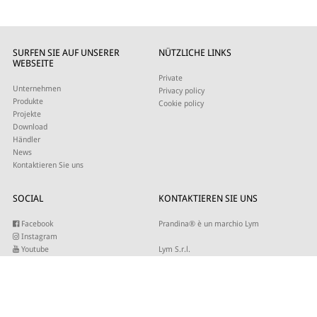
SURFEN SIE AUF UNSERER
NÜTZLICHE LINKS
WEBSEITE
Private
Unternehmen
Privacy policy
Produkte
Cookie policy
Projekte
Download
Händler
News
Kontaktieren Sie uns
SOCIAL
KONTAKTIEREN SIE UNS
Facebook
Prandina® è un marchio Lym
Instagram
Youtube
Lym S.r.l.
Twitter
Strada Maestra d’Italia 79
Linkedin
31016 Cordignano (TV)
Pinterest
Tel +39 0434 735346
E-mail:
sales@lym.it