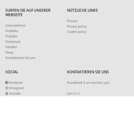
SURFEN SIE AUF UNSERER
NÜTZLICHE LINKS
WEBSEITE
Private
Unternehmen
Privacy policy
Produkte
Cookie policy
Projekte
Download
Händler
News
Kontaktieren Sie uns
SOCIAL
KONTAKTIEREN SIE UNS
Facebook
Prandina® è un marchio Lym
Instagram
Youtube
Lym S.r.l.
Twitter
Strada Maestra d’Italia 79
Linkedin
31016 Cordignano (TV)
Pinterest
Tel +39 0434 735346
E-mail:
sales@lym.it
ABONNIEREN SIE UNSEREN NEWSLETTER