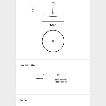
Leuchtmittel
3XLED R7S
MAX 1X40W
HMGS/UB G9
Farben