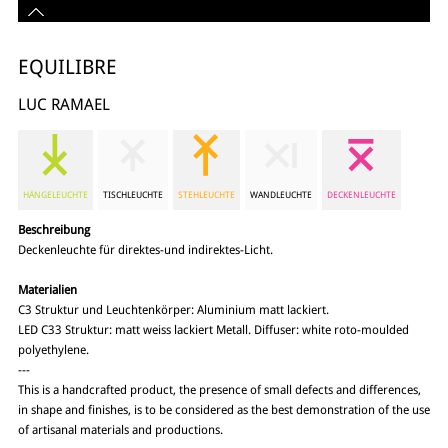
EQUILIBRE
LUC RAMAEL
HÄNGELEUCHTE
TISCHLEUCHTE
STEHLEUCHTE
WANDLEUCHTE
DECKENLEUCHTE
Beschreibung
Deckenleuchte für direktes-und indirektes-Licht.
Materialien
C3 Struktur und Leuchtenkörper: Aluminium matt lackiert.
LED C33 Struktur: matt weiss lackiert Metall. Diffuser: white roto-moulded
polyethylene.
---
This is a handcrafted product, the presence of small defects and differences,
in shape and finishes, is to be considered as the best demonstration of the use
of artisanal materials and productions.