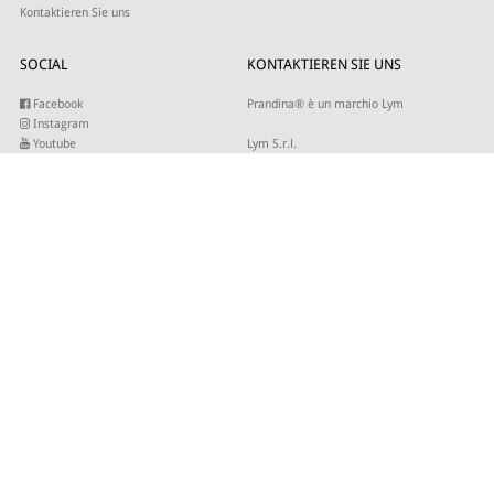
Kontaktieren Sie uns
SOCIAL
KONTAKTIEREN SIE UNS
Facebook
Prandina® è un marchio Lym
Instagram
Youtube
Lym S.r.l.
Twitter
Strada Maestra d’Italia 79
Linkedin
31016 Cordignano (TV)
Pinterest
Tel +39 0434 735346
E-mail:
sales@lym.it
ABONNIEREN SIE UNSEREN NEWSLETTER
Bitte geben Sie Ihre E-Mail-Adresse ein, damit wir Sie über unsere Neuigkeiten
informieren können.