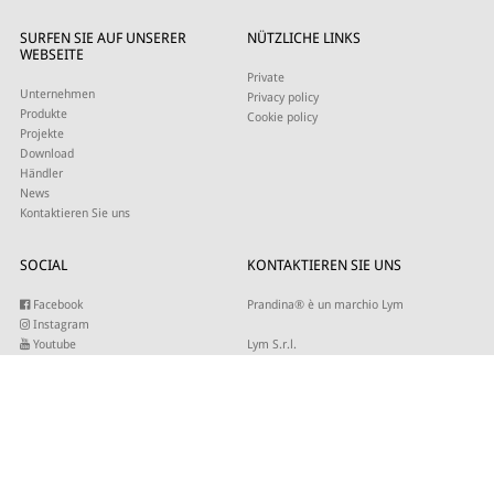
SURFEN SIE AUF UNSERER
NÜTZLICHE LINKS
WEBSEITE
Private
Unternehmen
Privacy policy
Produkte
Cookie policy
Projekte
Download
Händler
News
Kontaktieren Sie uns
SOCIAL
KONTAKTIEREN SIE UNS
Facebook
Prandina® è un marchio Lym
Instagram
Youtube
Lym S.r.l.
Twitter
Strada Maestra d’Italia 79
Linkedin
31016 Cordignano (TV)
Pinterest
Tel +39 0434 735346
E-mail:
sales@lym.it
ABONNIEREN SIE UNSEREN NEWSLETTER