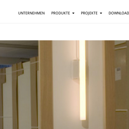
UNTERNEHMEN
PRODUKTE
PROJEKTE
DOWNLOA
HÄNGELEUCHTE
HÄUSER
TISCHLEUCHTE
BARS UND RESTAURANTS
STEHLEUCHTE
HOTELS
WANDLEUCHTE
BÜROS
DECKENLEUCHTE
MEHR