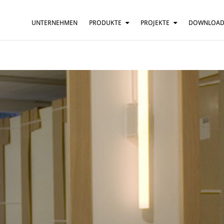
UNTERNEHMEN
PRODUKTE
PROJEKTE
DOWNLOA
HÄNGELEUCHTE
HÄUSER
TISCHLEUCHTE
BARS UND RESTAURANTS
STEHLEUCHTE
HOTELS
WANDLEUCHTE
BÜROS
DECKENLEUCHTE
MEHR