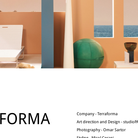
AFORMA
Company - Terraforma
Art direction and Design - studio
Photography - Omar Sartor
Styling - Micol Cerani