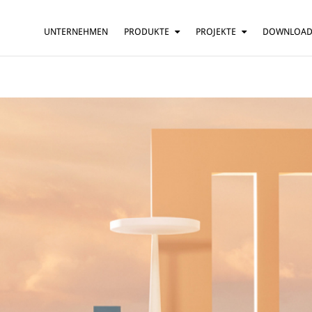
UNTERNEHMEN
PRODUKTE
PROJEKTE
DOWNLOA
HÄNGELEUCHTE
HÄUSER
TISCHLEUCHTE
BARS UND RESTAURANTS
STEHLEUCHTE
HOTELS
WANDLEUCHTE
BÜROS
DECKENLEUCHTE
MEHR