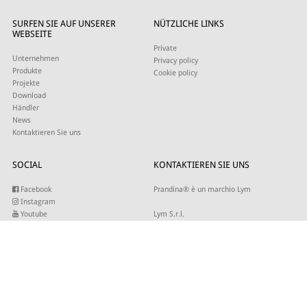
SURFEN SIE AUF UNSERER
NÜTZLICHE LINKS
WEBSEITE
Private
Unternehmen
Privacy policy
Produkte
Cookie policy
Projekte
Download
Händler
News
Kontaktieren Sie uns
SOCIAL
KONTAKTIEREN SIE UNS
Facebook
Prandina® è un marchio Lym
Instagram
Youtube
Lym S.r.l.
Twitter
Strada Maestra d’Italia 79
Linkedin
31016 Cordignano (TV)
Pinterest
Tel +39 0434 735346
E-mail:
sales@lym.it
ABONNIEREN SIE UNSEREN NEWSLETTER