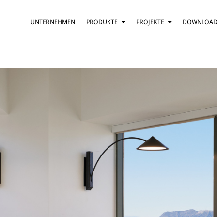
UNTERNEHMEN
PRODUKTE
PROJEKTE
DOWNLOA
HÄNGELEUCHTE
HÄUSER
TISCHLEUCHTE
BARS UND RESTAURANTS
STEHLEUCHTE
HOTELS
WANDLEUCHTE
BÜROS
DECKENLEUCHTE
MEHR