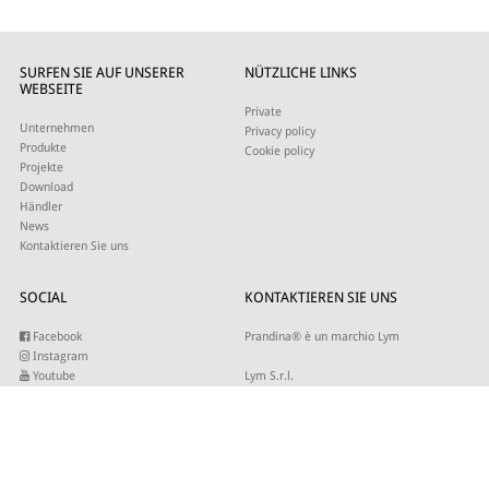
SURFEN SIE AUF UNSERER
NÜTZLICHE LINKS
WEBSEITE
Private
Unternehmen
Privacy policy
Produkte
Cookie policy
Projekte
Download
Händler
News
Kontaktieren Sie uns
SOCIAL
KONTAKTIEREN SIE UNS
Facebook
Prandina® è un marchio Lym
Instagram
Youtube
Lym S.r.l.
Twitter
Strada Maestra d’Italia 79
Linkedin
31016 Cordignano (TV)
Pinterest
Tel +39 0434 735346
E-mail:
sales@lym.it