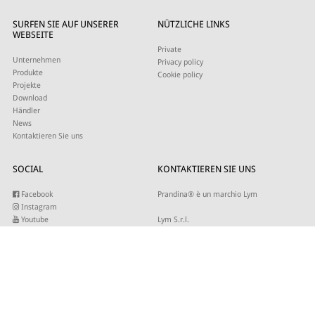
SURFEN SIE AUF UNSERER
NÜTZLICHE LINKS
WEBSEITE
Private
Unternehmen
Privacy policy
Produkte
Cookie policy
Projekte
Download
Händler
News
Kontaktieren Sie uns
SOCIAL
KONTAKTIEREN SIE UNS
Facebook
Prandina® è un marchio Lym
Instagram
Youtube
Lym S.r.l.
Twitter
Strada Maestra d’Italia 79
Linkedin
31016 Cordignano (TV)
Pinterest
Tel +39 0434 735346
E-mail:
sales@lym.it
ABONNIEREN SIE UNSEREN NEWSLETTER