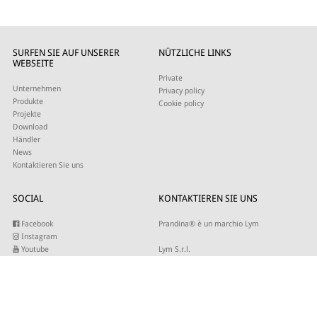
SURFEN SIE AUF UNSERER
NÜTZLICHE LINKS
WEBSEITE
Private
Unternehmen
Privacy policy
Produkte
Cookie policy
Projekte
Download
Händler
News
Kontaktieren Sie uns
SOCIAL
KONTAKTIEREN SIE UNS
Facebook
Prandina® è un marchio Lym
Instagram
Youtube
Lym S.r.l.
Twitter
Strada Maestra d’Italia 79
Linkedin
31016 Cordignano (TV)
Pinterest
Tel +39 0434 735346
E-mail:
sales@lym.it