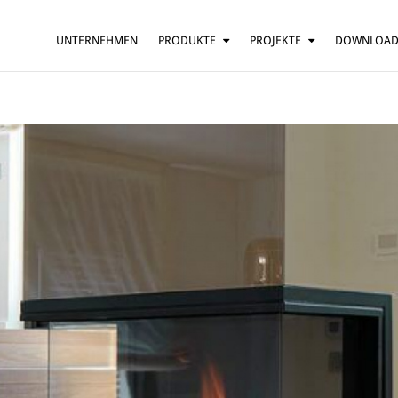
UNTERNEHMEN
PRODUKTE
PROJEKTE
DOWNLOA
HÄNGELEUCHTE
HÄUSER
TISCHLEUCHTE
BARS UND RESTAURANTS
STEHLEUCHTE
HOTELS
WANDLEUCHTE
BÜROS
DECKENLEUCHTE
MEHR