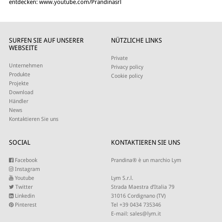
entdecken:
www.youtube.com/Prandinasrl
SURFEN SIE AUF UNSERER
NÜTZLICHE LINKS
WEBSEITE
Private
Unternehmen
Privacy policy
Produkte
Cookie policy
Projekte
Download
Händler
News
Kontaktieren Sie uns
SOCIAL
KONTAKTIEREN SIE UNS
Facebook
Prandina® è un marchio Lym
Instagram
Youtube
Lym S.r.l.
Twitter
Strada Maestra d’Italia 79
Linkedin
31016 Cordignano (TV)
Pinterest
Tel +39 0434 735346
E-mail:
sales@lym.it