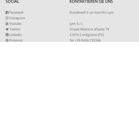
SOCIAL
KONTAKTIEREN SIE UNS
Facebook
Prandina® è un marchio Lym
Instagram
Youtube
Lym S.r.l.
Twitter
Strada Maestra d’Italia 79
Linkedin
31016 Cordignano (TV)
Pinterest
Tel +39 0434 735346
E-mail:
sales@lym.it
ABONNIEREN SIE UNSEREN NEWSLETTER
Bitte geben Sie Ihre E-Mail-Adresse ein, damit wir Sie über unsere Neuigkeiten
informieren können.
© 2026 - Lym Srl - Capitale sociale € 506.666,67 I.V. C.F/P.IVA 01821940937 -
Site by