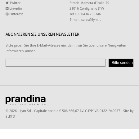
Twitter
Strada Maestra d’Italia 79
Linkedin
31016 Cordignano (TV)
Pinterest
Tel +39 0434 735346
E-mail:
sales@lym.it
ABONNIEREN SIE UNSEREN NEWSLETTER
Bitte geben Sie Ihre E-Mail-Adresse ein, damit wir Sie über unsere Neuigkeiten
informieren können.
© 2026 - Lym Srl - Capitale sociale € 506.666,67 I.V. C.F/P.IVA 01821940937 -
Site by
SLKTD