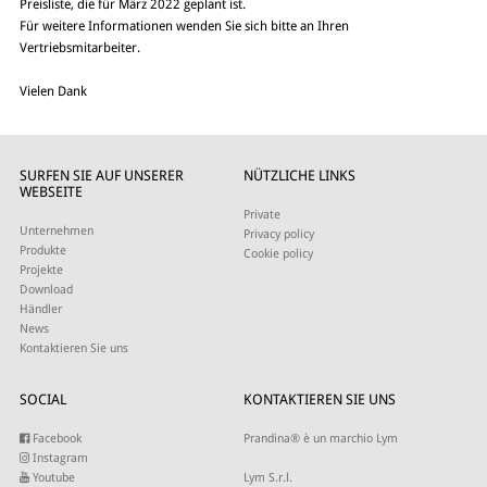
Preisliste, die für März 2022 geplant ist.
Für weitere Informationen wenden Sie sich bitte an Ihren
Vertriebsmitarbeiter.
Vielen Dank
SURFEN SIE AUF UNSERER
NÜTZLICHE LINKS
WEBSEITE
Private
Unternehmen
Privacy policy
Produkte
Cookie policy
Projekte
Download
Händler
News
Kontaktieren Sie uns
SOCIAL
KONTAKTIEREN SIE UNS
Facebook
Prandina® è un marchio Lym
Instagram
Youtube
Lym S.r.l.