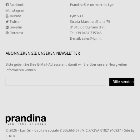
Facebook
Prandina® è un marchio Lym
Instagram
Youtube
Lym S.r.l.
Twitter
Strada Maestra d’Italia 79
Linkedin
31016 Cordignano (TV)
Pinterest
Tel +39 0434 735346
E-mail:
sales@lym.it
ABONNIEREN SIE UNSEREN NEWSLETTER
Bitte geben Sie Ihre E-Mail-Adresse ein, damit wir Sie über unsere Neuigkeiten
informieren können.
© 2026 - Lym Srl - Capitale sociale € 506.666,67 I.V. C.F/P.IVA 01821940937 -
Site by
SLKTD