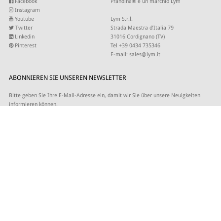
Facebook
Prandina® è un marchio Lym
Instagram
Youtube
Lym S.r.l.
Twitter
Strada Maestra d’Italia 79
Linkedin
31016 Cordignano (TV)
Pinterest
Tel +39 0434 735346
E-mail:
sales@lym.it
ABONNIEREN SIE UNSEREN NEWSLETTER
Bitte geben Sie Ihre E-Mail-Adresse ein, damit wir Sie über unsere Neuigkeiten
informieren können.
© 2026 - Lym Srl - Capitale sociale € 506.666,67 I.V. C.F/P.IVA 01821940937 -
Site by
SLKTD