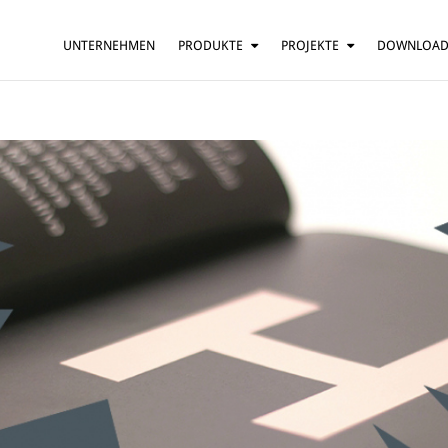
UNTERNEHMEN
PRODUKTE
PROJEKTE
DOWNLOA
HÄNGELEUCHTE
HÄUSER
TISCHLEUCHTE
BARS UND RESTAURANTS
STEHLEUCHTE
HOTELS
WANDLEUCHTE
BÜROS
DECKENLEUCHTE
MEHR