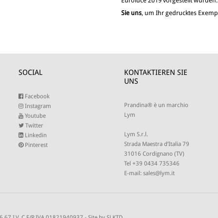
Euroluce 2019 vorgestellt wurden
Sie uns
, um Ihr gedrucktes Exempl
SOCIAL
KONTAKTIEREN SIE
UNS
Facebook
Prandina® è un marchio
Instagram
Lym
Youtube
Twitter
Lym S.r.l.
Linkedin
Strada Maestra d’Italia 79
Pinterest
31016 Cordignano (TV)
Tel +39 0434 735346
E-mail:
sales@lym.it
66,67 I.V. C.F/P.IVA 01821940937 -
Site by SLKTD